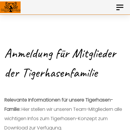
KONTAKT
0157 – 806 103 23
Toggl
naviga
Skip
Skip
to
primary
links
Anmeldung für Mitglieder
navigation
Skip
der Tigerhasenfamilie
to
content
Relevante Informationen für unsere Tigerhasen-
Familie:
Hier stellen wir unseren Team-Mitgliedern alle
wichtigen Infos zum Tigerhasen-Konzept zum
Download zur Verfügung.