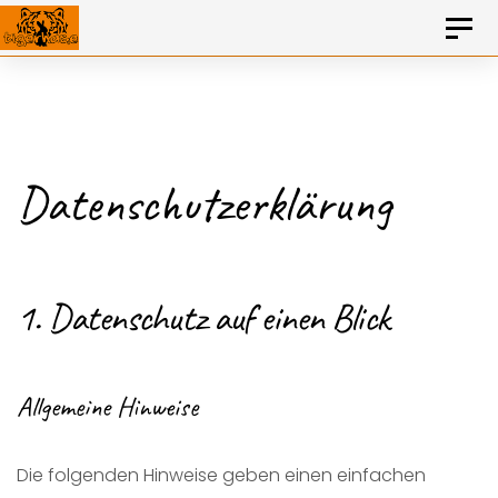
KONTAKT
0157 – 806 103 23
Toggl
naviga
Skip
Skip
to
primary
links
Datenschutzerklärung
navigation
Skip
to
1. Datenschutz auf einen Blick
content
Allgemeine Hinweise
Die folgenden Hinweise geben einen einfachen